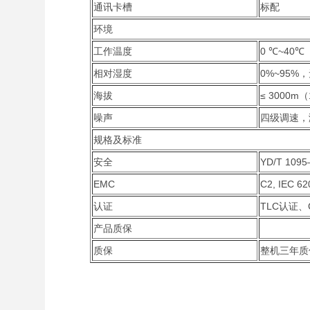
通讯卡槽
标配
环境
工作温度
0 ℃~40℃
相对湿度
0%~95%
海拔
≤ 3000m
噪声
四级调速，满
规格及标准
安全
YD/T 109
EMC
C2, IEC 62
认证
TLC认证、
产品质保
质保
整机三年质