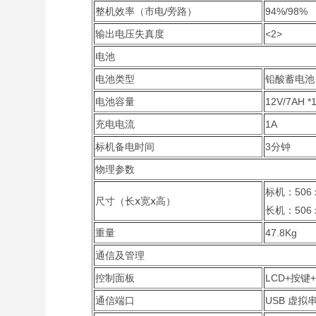
整机效率（市电/旁路）
94%/98%
输出电压失真度
<2>
电池
电池类型
铅酸蓄电池
电池容量
12V/7AH *
充电电流
1A
标机备电时间
3分钟
物理参数
标机：506 x
尺寸（长ⅹ宽ⅹ高）
长机：506 x
重量
47.8Kg
通信及管理
控制面板
LCD+按键
通信端口
USB 虚拟