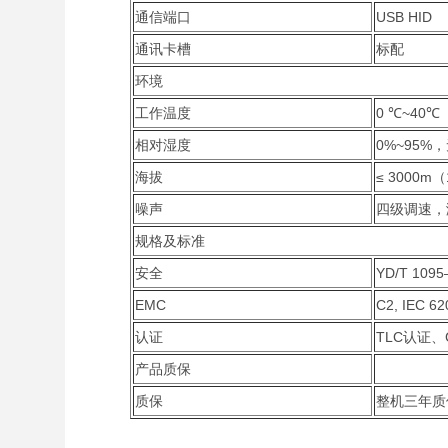
通信端口
USB HID
通讯卡槽
标配
环境
工作温度
0 ℃~40℃
相对湿度
0%~95%
海拔
≤ 3000m
噪声
四级调速，满
规格及标准
安全
YD/T 109
EMC
C2, IEC 62
认证
TLC认证、
产品质保
质保
整机三年质