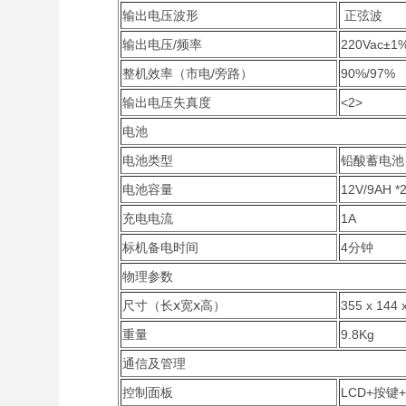
输出电压波形
正弦波
输出电压/频率
220Vac±1%
整机效率（市电/旁路）
90%/97%
输出电压失真度
<2>
电池
电池类型
铅酸蓄电池
电池容量
12V/9AH *
充电电流
1A
标机备电时间
4分钟
物理参数
尺寸（长ⅹ宽ⅹ高）
355 x 144
重量
9.8Kg
通信及管理
控制面板
LCD+按键